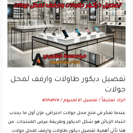
ديكور
طاولات
وارفف
لمحل
جولات
تفصيل ديكور طاولات وارفف لمحل
جولات
اترك تعليقاً
/
تفصيل الالمنيوم
/
alshahre
عندما تفكر في فتح محل جولات احترافي، فإن أول ما يجذب
انتباه الزبائن هو شكل الديكور وطريقة عرض المنتجات. من
هنا تأتي أهمية تفصيل ديكور طاولات وارفف لمحل جولات