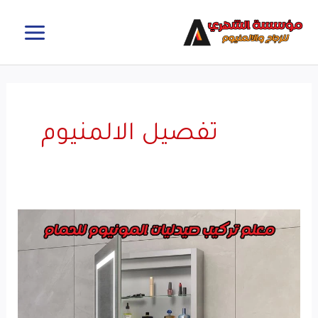
خطي
MAIN
لى
MENU
لمحتوى
تفصيل الالمنيوم
معلم
تركيب
صيدليات
المونيوم
للحمام